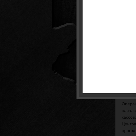
сп
бр
кас
бро
уст
Кассов
банке.
предпр
постоя
догово
выгоде
аренду
Совр
Операц
началс
кассов
Центра
програ