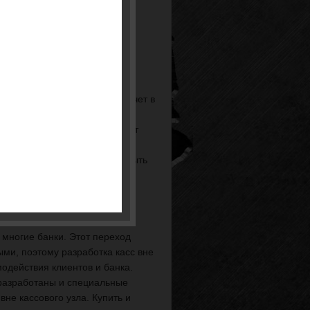
;
евод денежных средств на счет в
то у людей, занимающихся
кая необходимость существует
лощади клиента. Заключается
особ взаимодействия может быть
дет не больше расходов на
 многие банки. Этот переход
ми, поэтому разработка касс вне
одействия клиентов и банка.
разработаны и специальные
не кассового узла. Купить и