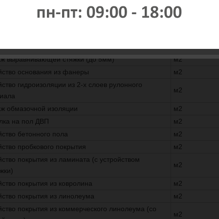
рка полов из линолеума (ковролина) с основанием
м2
рка цементной стяжки (до 30мм)
м2
таж деревянных перекрытий
м2
ж цементной стяжки (до 30мм)
м2
ж выравнивающей стяжки (до 5мм)
м2
йство основания из фанеры
м2
йство гидроизоляции из 2-х слоев рулонного
м2
иала
ж обмазочной изоляции
м2
лка на пол ДВП
м2
йство бетонного пола
м2
йство пробкового покрытия
м2
йство покрытия из ламината (с устройством
м2
жки)
йство покрытия из ковролина
м2
йство покрытия из линолеума
м2
йство покрытия из коммерческого линолеума (со
м2