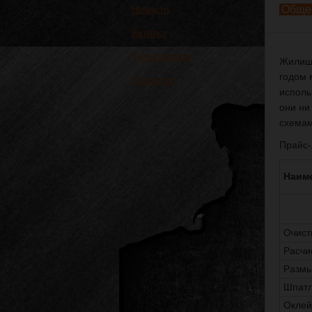
Новости
Общес
Каталог
Фотогалерея
Жилищн
годом 
Контакты
исполь
они ни
схемам
Прайс-
Наим
Очист
Расчи
Размы
Шпатл
Оклей