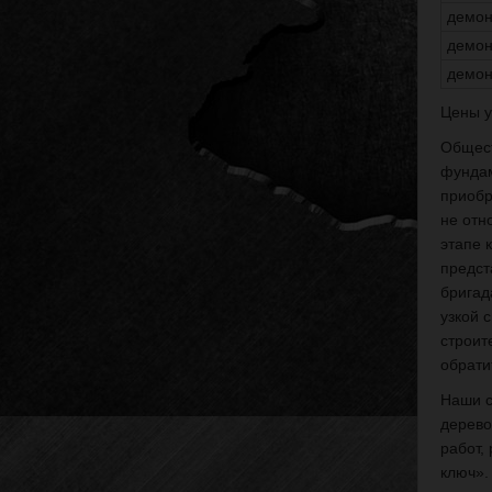
демон
демон
демон
Цены у
Общест
фундам
приобр
не отн
этапе 
предст
бригад
узкой 
строит
обрати
Наши с
дерево
работ,
ключ».