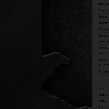
Штука
Окрас
Монта
Монта
Монта
Монта
одноу
Монта
много
Монта
много
Покле
Подго
Демон
Демон
Разбо