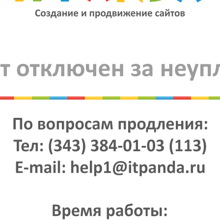
ивание стен лакокрасочными составами
м2
ативная штукатурка
м2
ение венецианской штукатурки
м2
овка малярного уголка
м.п.
овка стен панелями, вагонкой по каркасу
м2
овка стен керамической плиткой
м2
овка стен керамогранитом
м2
овка стен природным камнем
м2
овка стен мозаикой
м2
йка обойного бордюра
м.п.
ка стен пробковым покрытием
м2
ка радиаторов
шт.
турка откосов
м.п.
Раздел 3. Полы
рка деревянного пола на лагах
м2
рка покрытия из керамической плитки
м2
рка паркетного пола
м2