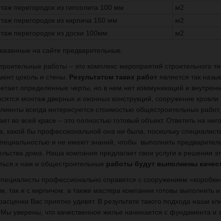
таж перегородок из гипсолита 100 мм
м2
таж перегородок из кирпича 150 мм
м2
таж перегородок из доски 100мм
м2
казанные на сайте предварительные.
роительные работы – это комплекс мероприятий строительного ти
ент цоколь и стены.
Результатом таких работ
является так назы
етает определенные черты, но в нем нет коммуникаций и внутренне
осятся монтаж дверных и оконных конструкций, сооружение кровли 
клиенты всегда интересуются стоимостью общестроительных работ
ает во всей красе – это полностью готовый объект. Ответить на нег
а, какой бы профессиональной она ни была, поскольку специалист
специальностью и не имеют знаний, чтобы выполнить предварител
ельства дома. Наша компания предлагает свои услуги в решении эт
ться к нам и общестроительные
работы будут выполнены качест
пециалисты профессионально справятся с сооружением «коробки»
м, так и с кирпичом, а также мастера компании готовы выполнить 
 расценки Вас приятно удивят. В результате такого подхода наши к
 Мы уверены, что качественное жилье начинается с фундамента и