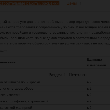
троительные работы, расценки
Цены
ый вопрос уже давно стал проблемой номер один для всего челов
меняются требования к современному жилью. В настоящее время 
зуются новейшие и усовершенствованные технологии и разработки
 были, большая часть жилых домов строится в соответствии с опр
и и в этом перечне общестроительные услуги занимают не послед
лист
Единица
енование
измерения
Раздел 1. Потолки
ка от шпаклевки и краски
м2
стка от старых обоев
м2
вка известки
м2
евка, шлифовка, с грунтовкой
м2
ка сеткой малярной
м2