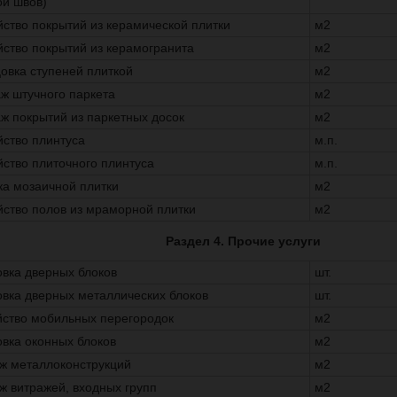
ой швов)
йство покрытий из керамической плитки
м2
йство покрытий из керамогранита
м2
овка ступеней плиткой
м2
ж штучного паркета
м2
ж покрытий из паркетных досок
м2
йство плинтуса
м.п.
йство плиточного плинтуса
м.п.
ка мозаичной плитки
м2
йство полов из мраморной плитки
м2
Раздел 4. Прочие услуги
овка дверных блоков
шт.
овка дверных металлических блоков
шт.
йство мобильных перегородок
м2
овка оконных блоков
м2
ж металлоконструкций
м2
ж витражей, входных групп
м2