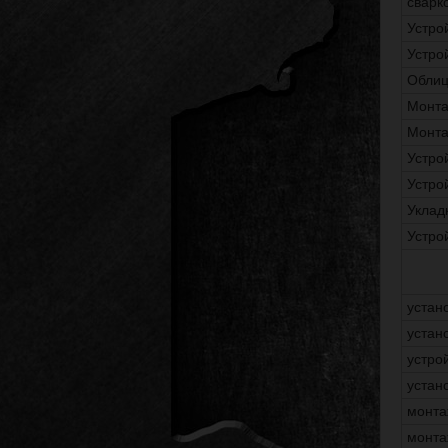
сварк
Устро
Устро
Облиц
Монта
Монта
Устро
Устро
Уклад
Устро
устан
устан
устро
устан
монта
монта