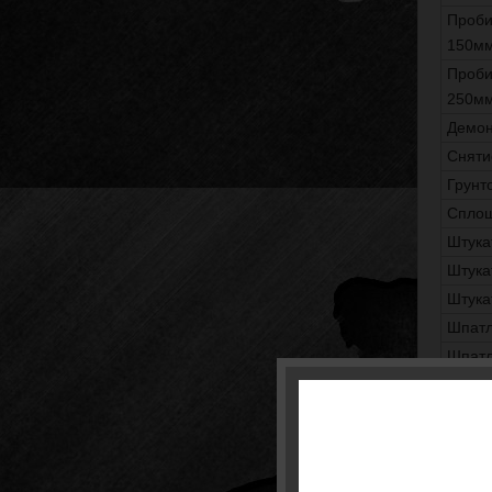
Проби
150м
Проби
250м
Демон
Сняти
Грунт
Сплош
Штука
Штука
Штука
Шпатл
Шпатл
Оклей
Оклеи
Оклей
Окраш