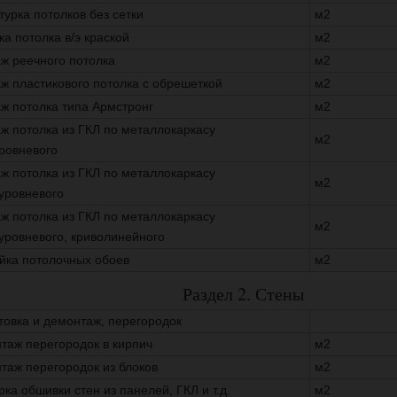
турка потолков без сетки
м2
ка потолка в/э краской
м2
ж реечного потолка
м2
ж пластикового потолка с обрешеткой
м2
ж потолка типа Армстронг
м2
ж потолка из ГКЛ по металлокаркасу
м2
ровневого
ж потолка из ГКЛ по металлокаркасу
м2
уровневого
ж потолка из ГКЛ по металлокаркасу
м2
уровневого, криволинейного
йка потолочных обоев
м2
Раздел 2. Стены
товка и демонтаж, перегородок
таж перегородок в кирпич
м2
таж перегородок из блоков
м2
рка обшивки стен из панелей, ГКЛ и т.д.
м2