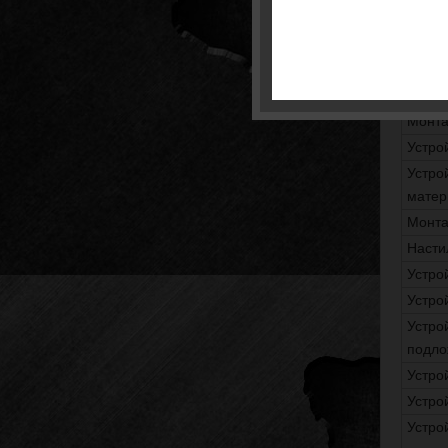
Разбо
Разбо
Демон
Монта
Монта
Устро
Устро
матер
Монта
Насти
Устро
Устро
Устро
подло
Устро
Устро
Устро