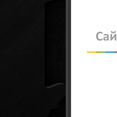
Окраш
Декор
Нанес
Устан
Облиц
Облиц
Облиц
Облиц
Облиц
Покле
Оклей
Окрас
Штука
Разбо
Разбо
Разбо