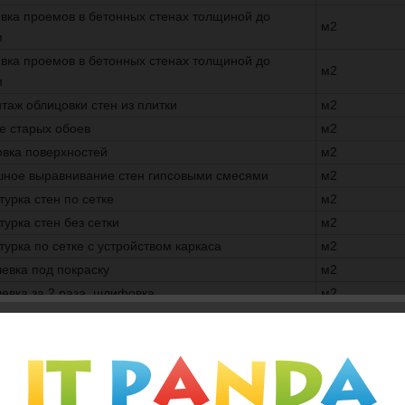
вка проемов в бетонных стенах толщиной до
м2
м
вка проемов в бетонных стенах толщиной до
м2
м
таж облицовки стен из плитки
м2
е старых обоев
м2
овка поверхностей
м2
ное выравнивание стен гипсовыми смесями
м2
турка стен по сетке
м2
турка стен без сетки
м2
турка по сетке с устройством каркаса
м2
евка под покраску
м2
евка за 2 раза, шлифовка
м2
ку обоев
м2
вание обоями тисненными и плотными
м2
ка стеклообоями и обоями под окраску
м2
ивание масляной краской
м2