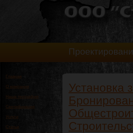
Проектировани
Проектировани
•
•
Главная
Установка 
О компании
Наша география
Бронирова
Сертификация
Общестрои
Услуги
Строительс
Статьи