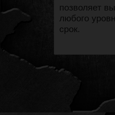
позволяет в
любого уровн
срок.
•
•