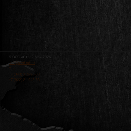
© ООО «Строй-МК» 2026
sub@stroi-mk.ru
Тел.:
+7 (343) 319-98-83
+7 (922) 21-948-83