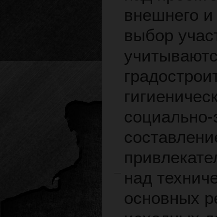
внешнего и
выбор учас
учитываютс
градострои
гигиеническ
социально-
составлени
привлекате
над технич
основных р