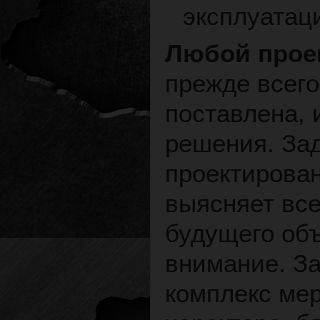
эксплуатац
Любой прое
прежде всего
поставлена, 
решения. Зад
проектирова
выясняет вс
будущего объ
внимание. З
комплекс ме