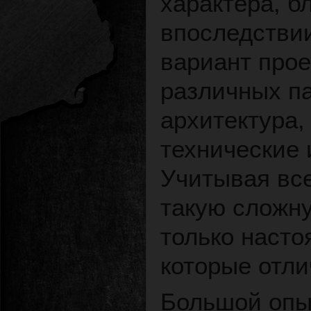
характера, б
впоследстви
вариант прое
различных па
архитектура,
технические
Учитывая все
такую сложну
только наст
которые отли
Большой опыт