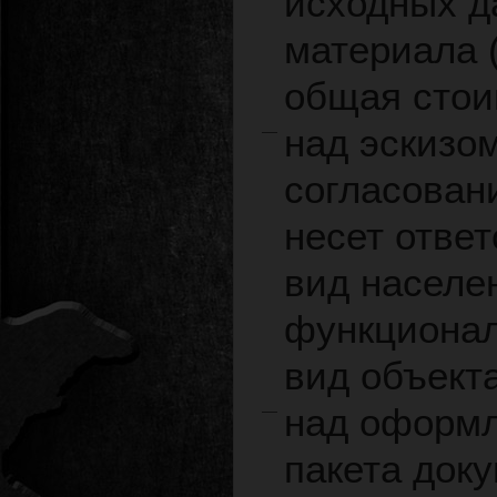
исходных д
материала (
общая стои
над эскизом
согласован
несет отве
вид населе
функционал
вид объекта
над оформл
пакета доку